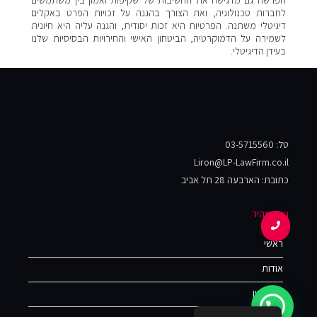
הפרשה גם מדגישה את החשיבות של שקיפות ואמון בין משתמשים
לחברות טכנולוגיה, ואת הצורך בהגנה על זכויות הפרט באקלים
דיגיטלי משתנה. הפרטיות היא זכות יסודית, והגנה עליה היא חיונית
לשמירה על הדמוקרטיה, הביטחון האישי והחירויות הבסיסיות שלנו
בעידן הדיגיטלי.
טל: 03-5715560
Liron@LP-LawFirm.co.il
כתובת: הארבעה 28 תל אביב
ניווט מהיר
ראשי
אודות
פסקי דין