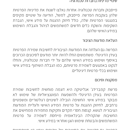
שינויי מדיניות בחברות טכנולוגיה
פייסבוק וחברות טכנולוגיה אחרות נאלצו לשנות את מדיניות הפרטיות
שלהן בעקבות הפרשה. פייסבוק, למשל, הודיעה על שינויים מקיפים
במנגנוני הפרטיות שלה, כולל חיזוק ההגנות על מידע אישי, הגברת
השקיפות והשקת כלים חדשים למשתמשים לניהול והגבלת השימוש
במידע האישי שלהם.
העלאת מודעות הציבור
הפרשה גם העלתה את המודעות הציבורית לחשיבות שמירת הפרטיות
בעידן הדיגיטלי. משתמשים החלו להיות יותר מודעים לסיכונים הכרוכים
באיסוף ושימוש במידע האישי שלהם על ידי חברות טכנולוגיה, והחלו
לנקוט באמצעים לשמירת פרטיותם, כמו הגבלת השיתוף במידע אישי
ושימוש בכלי פרטיות דיגיטליים.
מסקנות וסיכום
פרשת קמברידג' אנליטיקה היא דוגמה מוחשית לחשיבות שמירת
הפרטיות בעידן הדיגיטלי ולהשפעות הפוטנציאליות של שימוש לא
מבוקר במידע אישי. החשיפה הובילה לשינויים רגולטוריים ומשפטיים
נרחבים, לחיזוק ההגנות על פרטיות המידע האישי ולעליית המודעות
הציבורית לנושא. קנסות חסרי תקדים וחקיקות מחמירות ממחישים את
החשיבות שהקהילה הבינלאומית מייחסת לשמירה על פרטיות
המשתמשים והבטחת שימוש הוגן ואחראי במידע אישי.