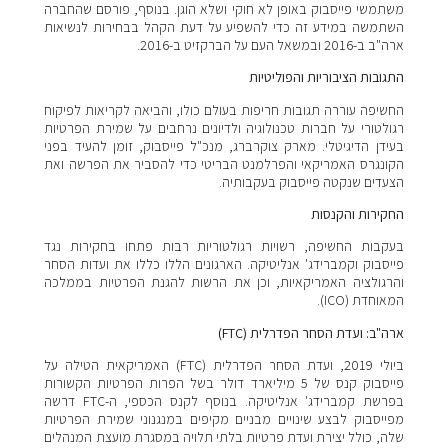
משתמשי פייסבוק באופן לא חוקי ושלא הוגן. בנוסף, פורסם שהחברה
השתמשה במידע זה כדי להשפיע על דעת הקהל בבחירות לנשיאות
ארה"ב ב-2016 ובמשאל העם על הברקזיט ב-2016.
התגובות הציבוריות והפוליטיות
החשיפה עוררה תגובות חריפות בעולם כולו, והביאה לקריאות לפיקוח
רגולטורי על חברות טכנולוגיה ולדיונים נרחבים על שמירת הפרטיות
בעידן הדיגיטלי. מארק צוקרברג, מנכ"ל פייסבוק, זומן להעיד בפני
הקונגרס האמריקאי והפרלמנט הבריטי כדי להסביר את הפרשה ואת
הצעדים שנקטה פייסבוק בעקבותיה.
החקירות והקנסות
בעקבות החשיפה, רשויות רגולטוריות רבות פתחו בחקירות נגד
פייסבוק וקמברידג' אנליטיקה. הארגונים הללו כללו את ועדות הסחר
והרגולציה האמריקאיות, וכן את הרשות להגנת הפרטיות בממלכה
המאוחדת (ICO).
ארה"ב: ועדת הסחר הפדרלית (FTC)
ביולי 2019, ועדת הסחר הפדרלית (FTC) האמריקאית הטילה על
פייסבוק קנס של 5 מיליארד דולר בשל הפרות הפרטיות הקשורות
בפרשת קמברידג' אנליטיקה. בנוסף לקנס הכספי, ה-FTC דרשה
מפייסבוק לבצע שינויים מבניים מקיפים במנגנוני שמירת הפרטיות
שלה, כולל יצירת ועדת פרטיות בלתי תלויה במסגרת מועצת המנהלים