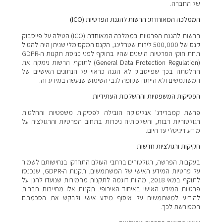
של החברה.
הממלכה המאוחדת: הרשות להגנת הפרטיות (ICO)
הרשות להגנת הפרטיות בממלכה המאוחדת (ICO) הטילה על פייסבוק
קנס של 500,000 לירות שטרלינג, הקנס המקסימלי שניתן היה להטיל
תחת חוקי הפרטיות הישנים שהיו בתוקף לפני כניסת תקנות ה-GDPR
(General Data Protection Regulation) לתוקף. הרשות נימקה את
החלטתה בכך שפייסבוק לא הגנה כראוי על הנתונים האישיים של
המשתמשים ולא הייתה שקופה לגבי השימוש שנעשה במידע זה.
הפסיקות המשפטיות וההשלכות העתידיות
פרשת קמברידג' אנליטיקה הובילה לפסיקות משפטיות והחלטות
רגולטוריות רבות, והשלכותיה ניכרות בתחום הפרטיות והרגולציה על
מידע דיגיטלי עד היום.
חקיקות ורגולציות חדשות
בעקבות הפרשה, רגולטורים ברחבי העולם התחזקו בנחישותם לשמור
על פרטיות המידע האישי של המשתמשים. תקנות ה-GDPR, שנכנסו
לתוקף במאי 2018, מהוות דוגמה לתקנות מחמירות שנועדו להגן על
פרטיות המידע האישי באיחוד האירופי. תקנות אלו מחייבות חברות
להודיע למשתמשים על איסוף מידע אישי ולבקש את הסכמתם
המפורשת לכך.