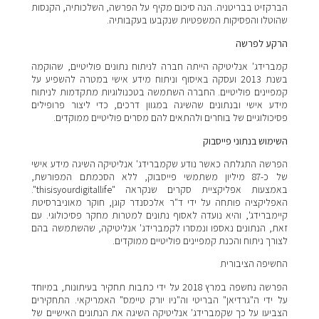
הברקזיט בבריטניה. הנה סיכום מקיף על הפרשה, השלכותיה, הקנסות
שהוטלו והפסיקות המשפטיות שנקבעו בעקבותיה.
הרקע לפרשה
קמברידג' אנליטיקה הייתה חברה לניתוח נתונים פוליטיים, שהוקמה
בשנת 2013 ועסקה באיסוף וניתוח מידע אישי במטרה להשפיע על
קמפיינים פוליטיים. החברה השתמשה בטכנולוגיות מתקדמות לניתוח
מידע אישי ובנתונים שהשיגה במגוון דרכים, כדי ליצור פרופילים
פסיכולוגיים של בוחרים ולהתאים להם מסרים פוליטיים ממוקדים.
השימוש בנתוני פייסבוק
הפרשה התגלתה כאשר נודע שקמברידג' אנליטיקה השיגה מידע אישי
של כ-87 מיליון משתמשי פייסבוק, ללא הסכמתם המפורשת,
באמצעות אפליקציית סקרים שנקראה "thisisyourdigitallife".
האפליקציה פותחה על ידי ד"ר אלכסנדר קוגן, חוקר מאוניברסיטת
קיימברידג', והיא נועדה לאסוף נתונים למטרות מחקר פסיכולוגי. עם
זאת, הנתונים נאספו ונמסרו לקמברידג' אנליטיקה, שהשתמשה בהם
לצורך ניתוח והכנת קמפיינים פוליטיים ממוקדים.
החשיפה הציבורית
הפרשה נחשפה במרץ 2018 על ידי כתבות תחקיר בעיתונות, במיוחד
על ידי ה"גרדיאן" הבריטי וה"ניו יורק טיימס" האמריקאי. התחקירים
הצביעו על כך שקמברידג' אנליטיקה השיגה את הנתונים האישיים של