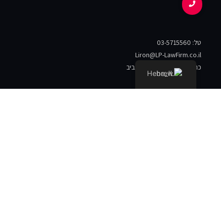
טל: 03-5715560
Liron@LP-LawFirm.co.il
כתובת: הארבעה 28 תל אביב
Hebrew
ניווט מהיר
ראשי
אודות
פסקי דין
מדיה
הצהרת נגישות
צור קשר